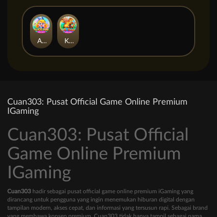
Alice Run
K.O. Island
Cuan303: Pusat Official Game Online Premium
IGaming
Cuan303: Pusat Official
Game Online Premium
IGaming
Cuan303
hadir sebagai pusat official game online premium iGaming yang
dirancang untuk pengguna yang ingin menemukan hiburan digital dengan
tampilan modern, akses cepat, dan informasi yang tersusun rapi. Sebagai brand
yang membawa konsep premium, Cuan303 tidak hanya tampil sebagai nama