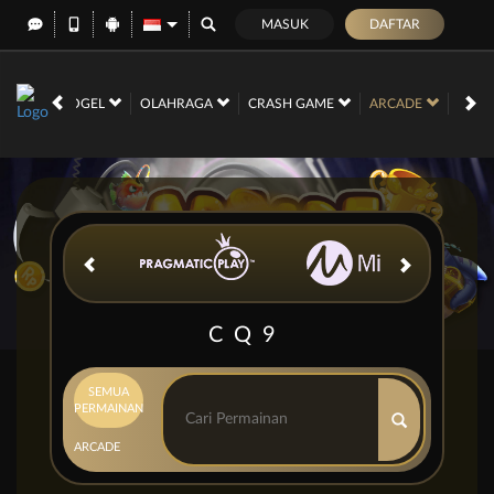
MASUK
DAFTAR
RACE
TOGEL
OLAHRAGA
CRASH GAME
ARCADE
POK
CQ9
SEMUA
PERMAINAN
ARCADE