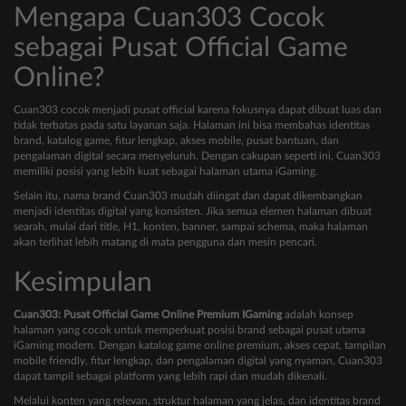
Mengapa Cuan303 Cocok
sebagai Pusat Official Game
Online?
Cuan303 cocok menjadi pusat official karena fokusnya dapat dibuat luas dan
tidak terbatas pada satu layanan saja. Halaman ini bisa membahas identitas
brand, katalog game, fitur lengkap, akses mobile, pusat bantuan, dan
pengalaman digital secara menyeluruh. Dengan cakupan seperti ini, Cuan303
memiliki posisi yang lebih kuat sebagai halaman utama iGaming.
Selain itu, nama brand Cuan303 mudah diingat dan dapat dikembangkan
menjadi identitas digital yang konsisten. Jika semua elemen halaman dibuat
searah, mulai dari title, H1, konten, banner, sampai schema, maka halaman
akan terlihat lebih matang di mata pengguna dan mesin pencari.
Kesimpulan
Cuan303: Pusat Official Game Online Premium IGaming
adalah konsep
halaman yang cocok untuk memperkuat posisi brand sebagai pusat utama
iGaming modern. Dengan katalog game online premium, akses cepat, tampilan
mobile friendly, fitur lengkap, dan pengalaman digital yang nyaman, Cuan303
dapat tampil sebagai platform yang lebih rapi dan mudah dikenali.
Melalui konten yang relevan, struktur halaman yang jelas, dan identitas brand