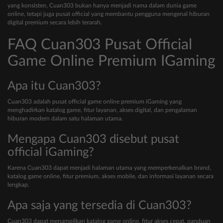
yang konsisten, Cuan303 bukan hanya menjadi nama dalam dunia game
online, tetapi juga pusat official yang membantu pengguna mengenal hiburan
digital premium secara lebih terarah.
FAQ Cuan303 Pusat Official
Game Online Premium IGaming
Apa itu Cuan303?
Cuan303 adalah pusat official game online premium iGaming yang
menghadirkan katalog game, fitur layanan, akses digital, dan pengalaman
hiburan modern dalam satu halaman utama.
Mengapa Cuan303 disebut pusat
official iGaming?
Karena Cuan303 dapat menjadi halaman utama yang memperkenalkan brand,
katalog game online, fitur premium, akses mobile, dan informasi layanan secara
lengkap.
Apa saja yang tersedia di Cuan303?
Cuan303 dapat menampilkan katalog game online, fitur akses cepat, panduan