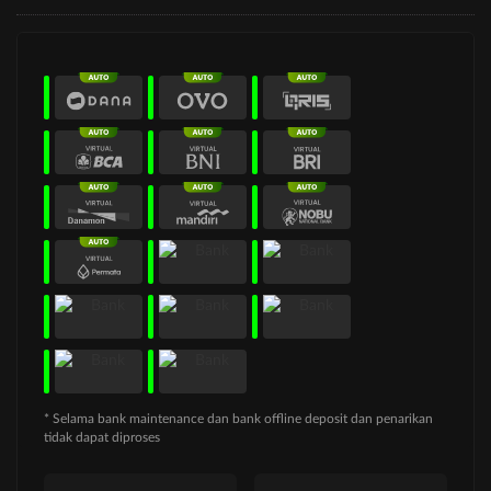
* Selama bank maintenance dan bank offline deposit dan penarikan
tidak dapat diproses