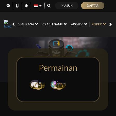
MASUK
DAFTAR
TOGEL
OLAHRAGA
CRASH GAME
ARCADE
POKER
E-
Permainan
i
i