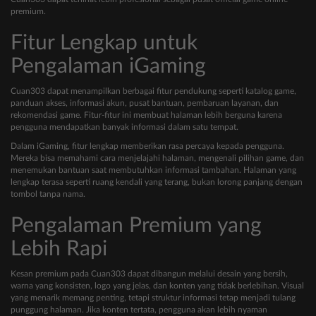
premium.
Fitur Lengkap untuk
Pengalaman iGaming
Cuan303 dapat menampilkan berbagai fitur pendukung seperti katalog game,
panduan akses, informasi akun, pusat bantuan, pembaruan layanan, dan
rekomendasi game. Fitur-fitur ini membuat halaman lebih berguna karena
pengguna mendapatkan banyak informasi dalam satu tempat.
Dalam iGaming, fitur lengkap memberikan rasa percaya kepada pengguna.
Mereka bisa memahami cara menjelajahi halaman, mengenali pilihan game, dan
menemukan bantuan saat membutuhkan informasi tambahan. Halaman yang
lengkap terasa seperti ruang kendali yang terang, bukan lorong panjang dengan
tombol tanpa nama.
Pengalaman Premium yang
Lebih Rapi
Kesan premium pada Cuan303 dapat dibangun melalui desain yang bersih,
warna yang konsisten, logo yang jelas, dan konten yang tidak berlebihan. Visual
yang menarik memang penting, tetapi struktur informasi tetap menjadi tulang
punggung halaman. Jika konten tertata, pengguna akan lebih nyaman