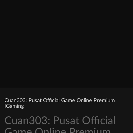
Cuan303: Pusat Official Game Online Premium
IGaming
Cuan303: Pusat Official
Game Online Premium