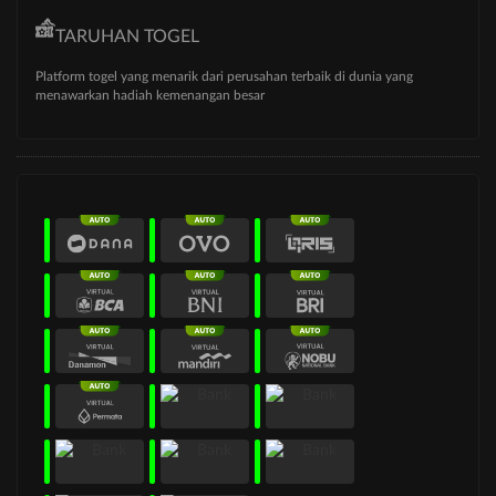
TARUHAN TOGEL
Platform togel yang menarik dari perusahan terbaik di dunia yang
menawarkan hadiah kemenangan besar