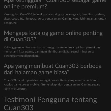
Apa keunggulan Cuan303 sebagai game
online premium?
Keunggulan Cuan303 terletak pada katalog game yang rapi, tampilan modern,
akses cepat, fitur lengkap, serta pengalaman iGaming yang lebih nyaman untuk
pengguna.
Mengapa katalog game online penting
di Cuan303?
Katalog game online membantu pengguna menemukan pilihan permainan,
memahami fitur utama, dan memilih hiburan digital sesuai minat serta
perangkat yang digunakan.
Apa yang membuat Cuan303 berbeda
dari halaman game biasa?
Cuan303 dapat diposisikan sebagai pusat official yang membahas brand,
katalog game, akses mobile, fitur lengkap, dan pengalaman iGaming secara
lebih menyeluruh.
Testimoni Pengguna tentang
Cuan303