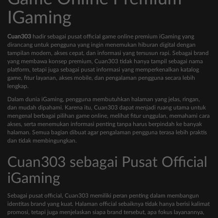
IGaming
Cuan303
hadir sebagai pusat official game online premium iGaming yang
dirancang untuk pengguna yang ingin menemukan hiburan digital dengan
tampilan modern, akses cepat, dan informasi yang tersusun rapi. Sebagai brand
yang membawa konsep premium, Cuan303 tidak hanya tampil sebagai nama
platform, tetapi juga sebagai pusat informasi yang memperkenalkan katalog
game, fitur layanan, akses mobile, dan pengalaman pengguna secara lebih
lengkap.
Dalam dunia iGaming, pengguna membutuhkan halaman yang jelas, ringan,
dan mudah dipahami. Karena itu, Cuan303 dapat menjadi ruang utama untuk
mengenal berbagai pilihan game online, melihat fitur unggulan, memahami cara
akses, serta menemukan informasi penting tanpa harus berpindah ke banyak
halaman. Semua bagian dibuat agar pengalaman pengguna terasa lebih praktis
dan tidak membingungkan.
Cuan303 sebagai Pusat Official
iGaming
Sebagai pusat official, Cuan303 memiliki peran penting dalam membangun
identitas brand yang kuat. Halaman official sebaiknya tidak hanya berisi kalimat
promosi, tetapi juga menjelaskan siapa brand tersebut, apa fokus layanannya,