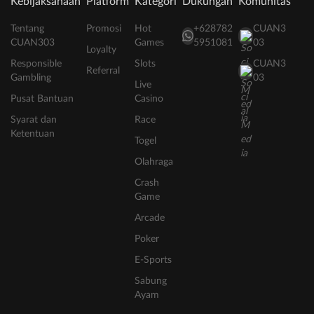
Kebijaksanaan
Platform
Kategori
Dukungan
Komunitas
Tentang
Promosi
Hot
+628782
CUAN3
CUAN303
Games
5951081
03
Loyalty
Responsible
Slots
CUAN3
Referral
Gambling
03
Live
Pusat Bantuan
Casino
Syarat dan
Race
Ketentuan
Togel
Olahraga
Crash
Game
Arcade
Poker
E-Sports
Sabung
Ayam