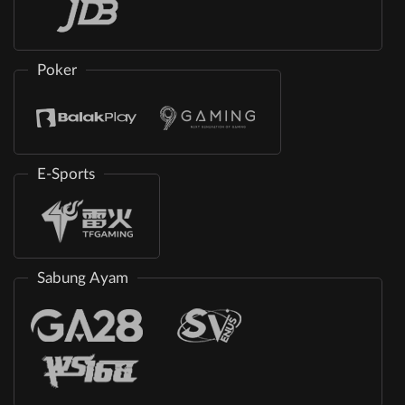
Poker
E-Sports
Sabung Ayam