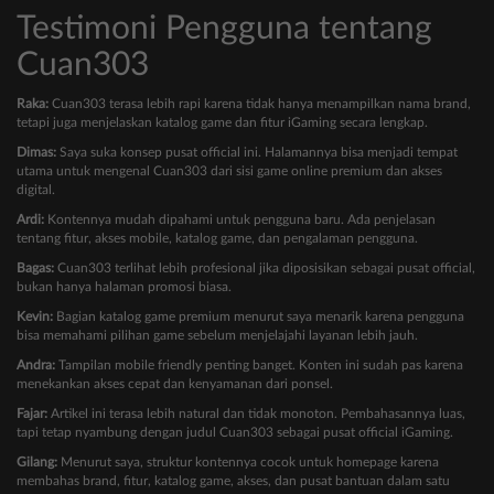
Testimoni Pengguna tentang
Cuan303
Raka:
Cuan303 terasa lebih rapi karena tidak hanya menampilkan nama brand,
tetapi juga menjelaskan katalog game dan fitur iGaming secara lengkap.
Dimas:
Saya suka konsep pusat official ini. Halamannya bisa menjadi tempat
utama untuk mengenal Cuan303 dari sisi game online premium dan akses
digital.
Ardi:
Kontennya mudah dipahami untuk pengguna baru. Ada penjelasan
tentang fitur, akses mobile, katalog game, dan pengalaman pengguna.
Bagas:
Cuan303 terlihat lebih profesional jika diposisikan sebagai pusat official,
bukan hanya halaman promosi biasa.
Kevin:
Bagian katalog game premium menurut saya menarik karena pengguna
bisa memahami pilihan game sebelum menjelajahi layanan lebih jauh.
Andra:
Tampilan mobile friendly penting banget. Konten ini sudah pas karena
menekankan akses cepat dan kenyamanan dari ponsel.
Fajar:
Artikel ini terasa lebih natural dan tidak monoton. Pembahasannya luas,
tapi tetap nyambung dengan judul Cuan303 sebagai pusat official iGaming.
Gilang:
Menurut saya, struktur kontennya cocok untuk homepage karena
membahas brand, fitur, katalog game, akses, dan pusat bantuan dalam satu