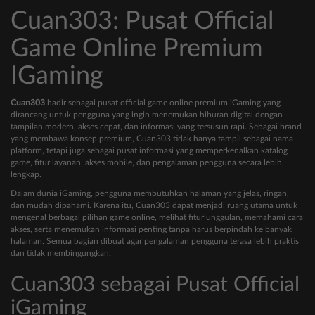
Cuan303: Pusat Official
Game Online Premium
IGaming
Cuan303
hadir sebagai pusat official game online premium iGaming yang
dirancang untuk pengguna yang ingin menemukan hiburan digital dengan
tampilan modern, akses cepat, dan informasi yang tersusun rapi. Sebagai brand
yang membawa konsep premium, Cuan303 tidak hanya tampil sebagai nama
platform, tetapi juga sebagai pusat informasi yang memperkenalkan katalog
game, fitur layanan, akses mobile, dan pengalaman pengguna secara lebih
lengkap.
Dalam dunia iGaming, pengguna membutuhkan halaman yang jelas, ringan,
dan mudah dipahami. Karena itu, Cuan303 dapat menjadi ruang utama untuk
mengenal berbagai pilihan game online, melihat fitur unggulan, memahami cara
akses, serta menemukan informasi penting tanpa harus berpindah ke banyak
halaman. Semua bagian dibuat agar pengalaman pengguna terasa lebih praktis
dan tidak membingungkan.
Cuan303 sebagai Pusat Official
iGaming