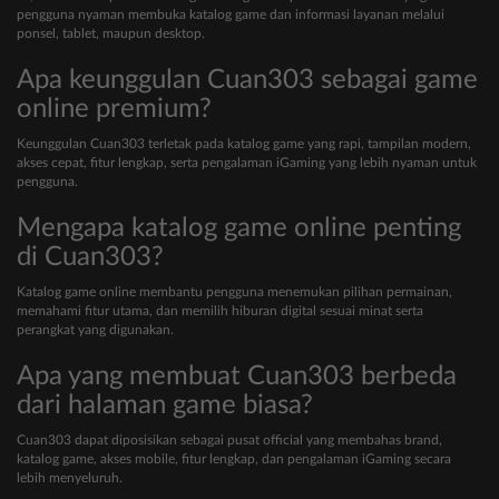
pengguna nyaman membuka katalog game dan informasi layanan melalui
ponsel, tablet, maupun desktop.
Apa keunggulan Cuan303 sebagai game
online premium?
Keunggulan Cuan303 terletak pada katalog game yang rapi, tampilan modern,
akses cepat, fitur lengkap, serta pengalaman iGaming yang lebih nyaman untuk
pengguna.
Mengapa katalog game online penting
di Cuan303?
Katalog game online membantu pengguna menemukan pilihan permainan,
memahami fitur utama, dan memilih hiburan digital sesuai minat serta
perangkat yang digunakan.
Apa yang membuat Cuan303 berbeda
dari halaman game biasa?
Cuan303 dapat diposisikan sebagai pusat official yang membahas brand,
katalog game, akses mobile, fitur lengkap, dan pengalaman iGaming secara
lebih menyeluruh.