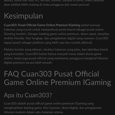
searah, mulai dari title, H1, konten, banner, sampai schema, maka halaman
akan terlihat lebih matang di mata pengguna dan mesin pencari.
Kesimpulan
Cuan303: Pusat Official Game Online Premium IGaming
adalah konsep
halaman yang cocok untuk memperkuat posisi brand sebagai pusat utama
iGaming modern. Dengan katalog game online premium, akses cepat, tampilan
mobile friendly, fitur lengkap, dan pengalaman digital yang nyaman, Cuan303
dapat tampil sebagai platform yang lebih rapi dan mudah dikenali.
Melalui konten yang relevan, struktur halaman yang jelas, dan identitas brand
yang konsisten, Cuan303 bukan hanya menjadi nama dalam dunia game
online, tetapi juga pusat official yang membantu pengguna mengenal hiburan
digital premium secara lebih terarah.
FAQ Cuan303 Pusat Official
Game Online Premium IGaming
Apa itu Cuan303?
Cuan303 adalah pusat official game online premium iGaming yang
menghadirkan katalog game, fitur layanan, akses digital, dan pengalaman
hiburan modern dalam satu halaman utama.