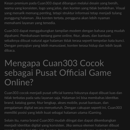
Kesan premium pada Cuan303 dapat dibangun melalui desain yang bersih,
warna yang konsisten, logo yang jelas, dan konten yang tidak berlebihan. Visual
yang menarik memang penting, tetapi struktur informasi tetap menjadi tulang
punggung halaman. Jika konten tertata, pengguna akan lebih nyaman
memahami layanan yang tersedia.
Cuan303 dapat menggabungkan tampilan modern dengan bahasa yang mudah
dipahami. Pembahasan tentang game online, fitur, akses, dan bantuan
sebaiknya dibuat natural agar halaman tidak terasa seperti tempelan kata kunci.
Dengan penyajian yang lebih manusiawi, konten terasa hidup dan lebih layak
dibaca.
Mengapa Cuan303 Cocok
sebagai Pusat Official Game
Online?
Cuan303 cocok menjadi pusat official karena fokusnya dapat dibuat luas dan
tidak terbatas pada satu layanan saja. Halaman ini bisa membahas identitas
brand, katalog game, fitur lengkap, akses mobile, pusat bantuan, dan
pengalaman digital secara menyeluruh. Dengan cakupan seperti ini, Cuan303
memiliki posisi yang lebih kuat sebagai halaman utama iGaming.
Selain itu, nama brand Cuan303 mudah diingat dan dapat dikembangkan
menjadi identitas digital yang konsisten. Jika semua elemen halaman dibuat