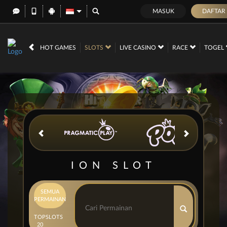
MASUK
DAFTAR
IDR
12,689,106,
HOT GAMES
SLOTS
LIVE CASINO
RACE
TOGEL
ION SLOT
SEMUA
PERMAINAN
TOP
SLOTS
20