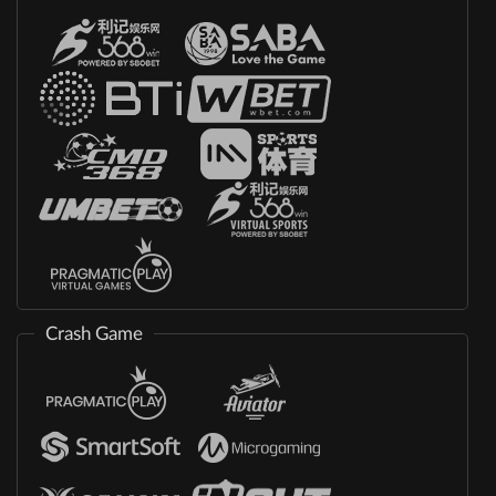
Crash Game