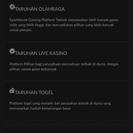
TARUHAN OLAHRAGA
Sportsbook Gaming Platform Terbaik menawarkan lebih banyak game,
odds yang lebih tinggi, dan menyediakan pilihan yang lebih banyak
untuk pemain.
TARUHAN LIVE KASINO
Platform Pilihan bagi perusahaan-perusahaan terbaik di dunia, dengan
pilihan variasi game terbanyak
TARUHAN TOGEL
Platform togel yang menarik dari perusahan terbaik di dunia yang
menawarkan hadiah kemenangan besar