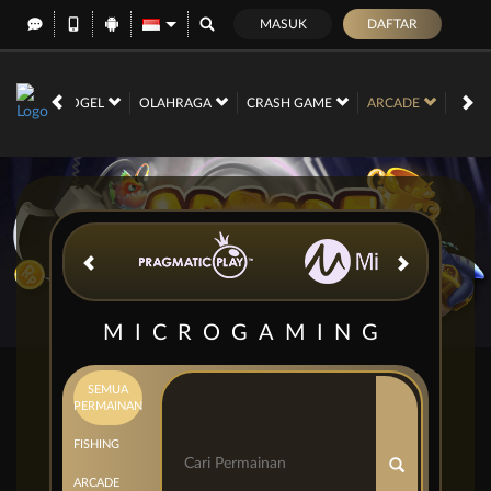
MASUK
DAFTAR
RACE
TOGEL
OLAHRAGA
CRASH GAME
ARCADE
POK
MICROGAMING
SEMUA
PERMAINAN
FISHING
ARCADE