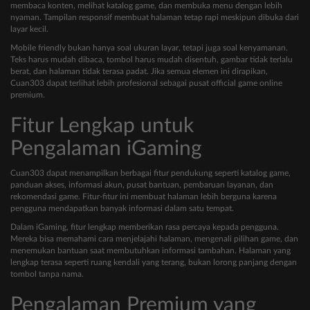
membaca konten, melihat katalog game, dan membuka menu dengan lebih
nyaman. Tampilan responsif membuat halaman tetap rapi meskipun dibuka dari
layar kecil.
Mobile friendly bukan hanya soal ukuran layar, tetapi juga soal kenyamanan.
Teks harus mudah dibaca, tombol harus mudah disentuh, gambar tidak terlalu
berat, dan halaman tidak terasa padat. Jika semua elemen ini dirapikan,
Cuan303 dapat terlihat lebih profesional sebagai pusat official game online
premium.
Fitur Lengkap untuk
Pengalaman iGaming
Cuan303 dapat menampilkan berbagai fitur pendukung seperti katalog game,
panduan akses, informasi akun, pusat bantuan, pembaruan layanan, dan
rekomendasi game. Fitur-fitur ini membuat halaman lebih berguna karena
pengguna mendapatkan banyak informasi dalam satu tempat.
Dalam iGaming, fitur lengkap memberikan rasa percaya kepada pengguna.
Mereka bisa memahami cara menjelajahi halaman, mengenali pilihan game, dan
menemukan bantuan saat membutuhkan informasi tambahan. Halaman yang
lengkap terasa seperti ruang kendali yang terang, bukan lorong panjang dengan
tombol tanpa nama.
Pengalaman Premium yang