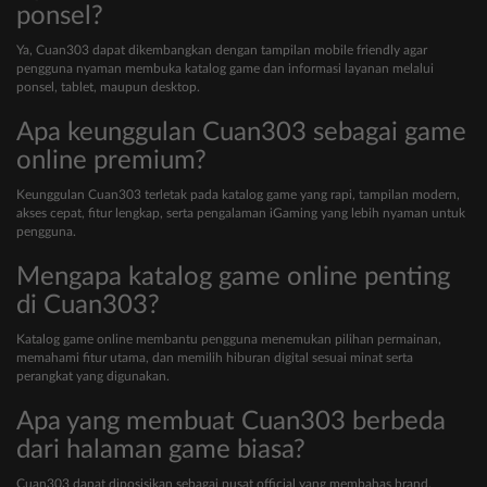
ponsel?
Ya, Cuan303 dapat dikembangkan dengan tampilan mobile friendly agar
pengguna nyaman membuka katalog game dan informasi layanan melalui
ponsel, tablet, maupun desktop.
Apa keunggulan Cuan303 sebagai game
online premium?
Keunggulan Cuan303 terletak pada katalog game yang rapi, tampilan modern,
akses cepat, fitur lengkap, serta pengalaman iGaming yang lebih nyaman untuk
pengguna.
Mengapa katalog game online penting
di Cuan303?
Katalog game online membantu pengguna menemukan pilihan permainan,
memahami fitur utama, dan memilih hiburan digital sesuai minat serta
perangkat yang digunakan.
Apa yang membuat Cuan303 berbeda
dari halaman game biasa?
Cuan303 dapat diposisikan sebagai pusat official yang membahas brand,