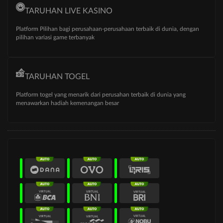
TARUHAN LIVE KASINO
Platform Pilihan bagi perusahaan-perusahaan terbaik di dunia, dengan
pilihan variasi game terbanyak
TARUHAN TOGEL
Platform togel yang menarik dari perusahan terbaik di dunia yang
menawarkan hadiah kemenangan besar