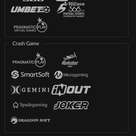
Crash Game