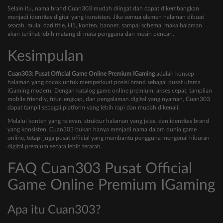
Selain itu, nama brand Cuan303 mudah diingat dan dapat dikembangkan
menjadi identitas digital yang konsisten. Jika semua elemen halaman dibuat
searah, mulai dari title, H1, konten, banner, sampai schema, maka halaman
akan terlihat lebih matang di mata pengguna dan mesin pencari.
Kesimpulan
Cuan303: Pusat Official Game Online Premium IGaming
adalah konsep
halaman yang cocok untuk memperkuat posisi brand sebagai pusat utama
iGaming modern. Dengan katalog game online premium, akses cepat, tampilan
mobile friendly, fitur lengkap, dan pengalaman digital yang nyaman, Cuan303
dapat tampil sebagai platform yang lebih rapi dan mudah dikenali.
Melalui konten yang relevan, struktur halaman yang jelas, dan identitas brand
yang konsisten, Cuan303 bukan hanya menjadi nama dalam dunia game
online, tetapi juga pusat official yang membantu pengguna mengenal hiburan
digital premium secara lebih terarah.
FAQ Cuan303 Pusat Official
Game Online Premium IGaming
Apa itu Cuan303?