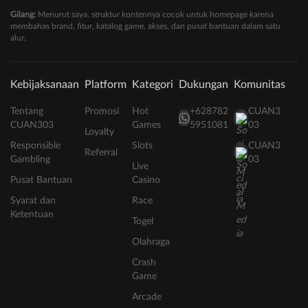
Gilang:
Menurut saya, struktur kontennya cocok untuk homepage karena
membahas brand, fitur, katalog game, akses, dan pusat bantuan dalam satu
alur.
Kebijaksanaan
Platform
Kategori
Dukungan
Komunitas
Tentang
Promosi
Hot
+628782
CUAN3
CUAN303
Games
5951081
03
Loyalty
Responsible
Slots
CUAN3
Referral
Gambling
03
Live
Pusat Bantuan
Casino
Syarat dan
Race
Ketentuan
Togel
Olahraga
Crash
Game
Arcade