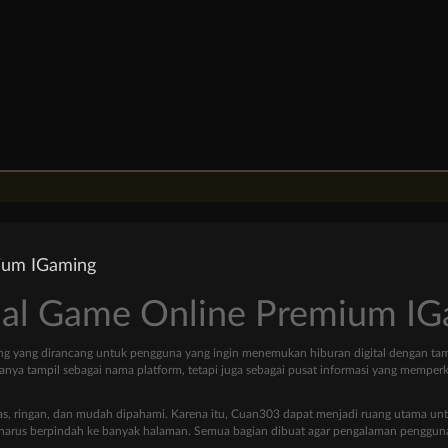
mium IGaming
cial Game Online Premium I
ng yang dirancang untuk pengguna yang ingin menemukan hiburan digital dengan tamp
 tampil sebagai nama platform, tetapi juga sebagai pusat informasi yang memperken
 ringan, dan mudah dipahami. Karena itu, Cuan303 dapat menjadi ruang utama untuk 
harus berpindah ke banyak halaman. Semua bagian dibuat agar pengalaman pengguna 