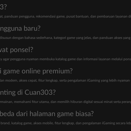
03?
at, panduan pengguna, rekomendasi game, pusat bantuan, dan pembaruan layanan dig
ngguna baru?
disusun dengan bahasa sederhana, kategori game yang jelas, dan panduan akses yan
wat ponsel?
y agar pengguna nyaman membuka katalog game dan informasi layanan melalui ponse
i game online premium?
lan modern, akses cepat, fitur lengkap, serta pengalaman iGaming yang lebih nyaman
nting di Cuan303?
inan, memahami fitur utama, dan memilih hiburan digital sesuai minat serta peran
eda dari halaman game biasa?
brand, katalog game, akses mobile, fitur lengkap, dan pengalaman iGaming secara le