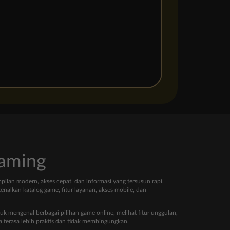
Gaming
ilan modern, akses cepat, dan informasi yang tersusun rapi.
alkan katalog game, fitur layanan, akses mobile, dan
mengenal berbagai pilihan game online, melihat fitur unggulan,
terasa lebih praktis dan tidak membingungkan.