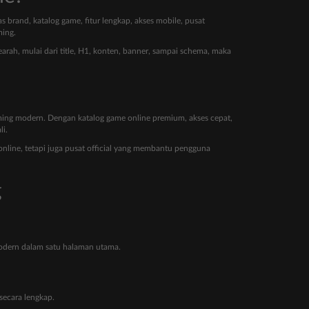
 brand, katalog game, fitur lengkap, akses mobile, pusat
ming.
rah, mulai dari title, H1, konten, banner, sampai schema, maka
ing modern. Dengan katalog game online premium, akses cepat,
li.
nline, tetapi juga pusat official yang membantu pengguna
g
modern dalam satu halaman utama.
secara lengkap.