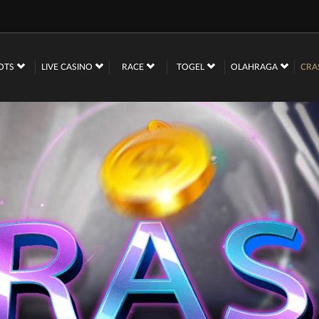
OTS
LIVE CASINO
RACE
TOGEL
OLAHRAGA
CRA