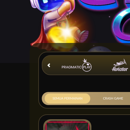
SEMUA PERMAINAN
CRASH GAME