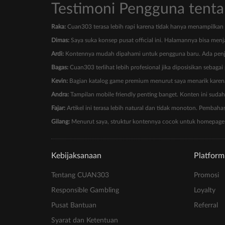
Testimoni Pengguna tent
Raka:
Cuan303 terasa lebih rapi karena tidak hanya menampilkan n
Dimas:
Saya suka konsep pusat official ini. Halamannya bisa men
Ardi:
Kontennya mudah dipahami untuk pengguna baru. Ada penjel
Bagas:
Cuan303 terlihat lebih profesional jika diposisikan sebagai
Kevin:
Bagian katalog game premium menurut saya menarik karena
Andra:
Tampilan mobile friendly penting banget. Konten ini suda
Fajar:
Artikel ini terasa lebih natural dan tidak monoton. Pembah
Gilang:
Menurut saya, struktur kontennya cocok untuk homepage k
Kebijaksanaan
Platform
Tentang CUAN303
Promosi
Responsible Gambling
Loyalty
Pusat Bantuan
Referral
Syarat dan Ketentuan