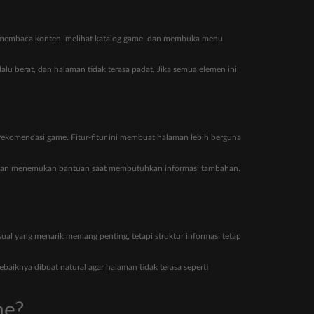
a membaca konten, melihat katalog game, dan membuka menu
alu berat, dan halaman tidak terasa padat. Jika semua elemen ini
ekomendasi game. Fitur-fitur ini membuat halaman lebih berguna
e, dan menemukan bantuan saat membutuhkan informasi tambahan.
ual yang menarik memang penting, tetapi struktur informasi tetap
iknya dibuat natural agar halaman tidak terasa seperti
ne?