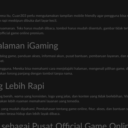
na itu, Cuan303 perlu mengutamakan tampilan mobile friendly agar pengguna bis
api meskipun dibuka dari layar kecil.
kenyamanan. Teks harus mudah dibaca, tombol harus mudah disentuh, gambar tidak terl
 official game online premium.
galaman iGaming
alog game, panduan akses, informasi akun, pusat bantuan, pembaruan layanan, dan r
at.
pengguna. Mereka bisa memahami cara menjelajahi halaman, mengenali pilihan gam
 bukan lorong panjang dengan tombol tanpa nama.
 Lebih Rapi
ersih, warna yang konsisten, logo yang jelas, dan konten yang tidak berlebihan. Vis
 akan lebih nyaman memahami layanan yang tersedia.
g mudah dipahami. Pembahasan tentang game online, fitur, akses, dan bantuan seba
ten terasa hidup dan lebih layak dibaca.
ebagai Pusat Official Game Onli