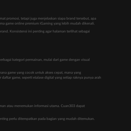
mat promosi, tetapi juga menjelaskan siapa brand tersebut, apa
ama game online premium iGaming yang lebih mudah dikenali.
nd. Konsistensi ini penting agar halaman terlihat sebagai
bagai kategori permainan, mulai dari game dengan visual
 mana game yang cocok untuk akses cepat, mana yang
ftar game, seperti etalase digital yang setiap raknya punya arah
alaman atau menemukan informasi utama. Cuan303 dapat
 penting perlu ditempatkan pada bagian yang mudah ditemukan.