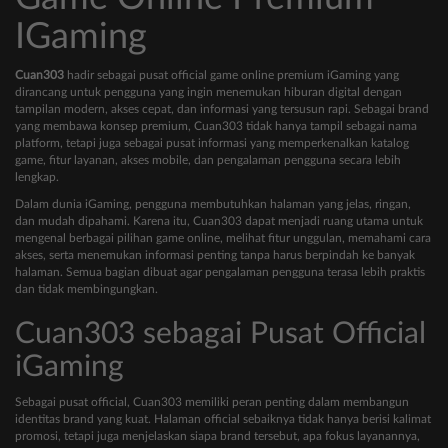
IGaming
Cuan303
hadir sebagai pusat official game online premium iGaming yang
dirancang untuk pengguna yang ingin menemukan hiburan digital dengan
tampilan modern, akses cepat, dan informasi yang tersusun rapi. Sebagai brand
yang membawa konsep premium, Cuan303 tidak hanya tampil sebagai nama
platform, tetapi juga sebagai pusat informasi yang memperkenalkan katalog
game, fitur layanan, akses mobile, dan pengalaman pengguna secara lebih
lengkap.
Dalam dunia iGaming, pengguna membutuhkan halaman yang jelas, ringan,
dan mudah dipahami. Karena itu, Cuan303 dapat menjadi ruang utama untuk
mengenal berbagai pilihan game online, melihat fitur unggulan, memahami cara
akses, serta menemukan informasi penting tanpa harus berpindah ke banyak
halaman. Semua bagian dibuat agar pengalaman pengguna terasa lebih praktis
dan tidak membingungkan.
Cuan303 sebagai Pusat Official
iGaming
Sebagai pusat official, Cuan303 memiliki peran penting dalam membangun
identitas brand yang kuat. Halaman official sebaiknya tidak hanya berisi kalimat
promosi, tetapi juga menjelaskan siapa brand tersebut, apa fokus layanannya,