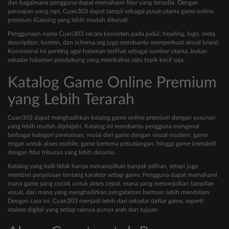
dan bagaimana pengguna dapat memahami fitur yang tersedia. Dengan
penyajian yang rapi, Cuan303 dapat tampil sebagai pusat utama game online
premium iGaming yang lebih mudah dikenali.
Penggunaan nama Cuan303 secara konsisten pada judul, heading, logo, meta
description, konten, dan schema.org juga membantu memperkuat sinyal brand.
Konsistensi ini penting agar halaman terlihat sebagai sumber utama, bukan
sekadar halaman pendukung yang membahas satu topik kecil saja.
Katalog Game Online Premium
yang Lebih Terarah
Cuan303 dapat menghadirkan katalog game online premium dengan susunan
yang lebih mudah dijelajahi. Katalog ini membantu pengguna mengenal
berbagai kategori permainan, mulai dari game dengan visual modern, game
ringan untuk akses mobile, game bertema petualangan, hingga game interaktif
dengan fitur hiburan yang lebih dinamis.
Katalog yang baik tidak hanya menampilkan banyak pilihan, tetapi juga
memberi penjelasan tentang karakter setiap game. Pengguna dapat memahami
mana game yang cocok untuk akses cepat, mana yang menonjolkan tampilan
visual, dan mana yang menghadirkan pengalaman bermain lebih mendalam.
Dengan cara ini, Cuan303 menjadi lebih dari sekadar daftar game, seperti
etalase digital yang setiap raknya punya arah dan tujuan.