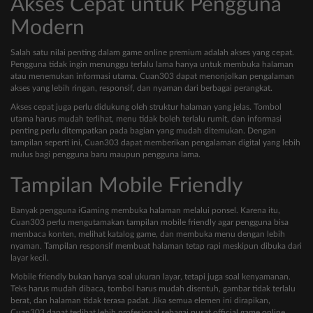
Akses Cepat untuk Pengguna
Modern
Salah satu nilai penting dalam game online premium adalah akses yang cepat.
Pengguna tidak ingin menunggu terlalu lama hanya untuk membuka halaman
atau menemukan informasi utama. Cuan303 dapat menonjolkan pengalaman
akses yang lebih ringan, responsif, dan nyaman dari berbagai perangkat.
Akses cepat juga perlu didukung oleh struktur halaman yang jelas. Tombol
utama harus mudah terlihat, menu tidak boleh terlalu rumit, dan informasi
penting perlu ditempatkan pada bagian yang mudah ditemukan. Dengan
tampilan seperti ini, Cuan303 dapat memberikan pengalaman digital yang lebih
mulus bagi pengguna baru maupun pengguna lama.
Tampilan Mobile Friendly
Banyak pengguna iGaming membuka halaman melalui ponsel. Karena itu,
Cuan303 perlu mengutamakan tampilan mobile friendly agar pengguna bisa
membaca konten, melihat katalog game, dan membuka menu dengan lebih
nyaman. Tampilan responsif membuat halaman tetap rapi meskipun dibuka dari
layar kecil.
Mobile friendly bukan hanya soal ukuran layar, tetapi juga soal kenyamanan.
Teks harus mudah dibaca, tombol harus mudah disentuh, gambar tidak terlalu
berat, dan halaman tidak terasa padat. Jika semua elemen ini dirapikan,
Cuan303 dapat terlihat lebih profesional sebagai pusat official game online