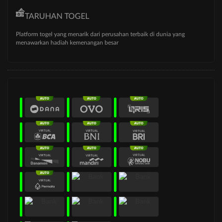
TARUHAN TOGEL
Platform togel yang menarik dari perusahan terbaik di dunia yang
menawarkan hadiah kemenangan besar