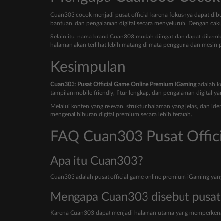
Cuan303 cocok menjadi pusat official karena fokusnya dapat dibuat
bantuan, dan pengalaman digital secara menyeluruh. Dengan cakup
Selain itu, nama brand Cuan303 mudah diingat dan dapat dikemban
halaman akan terlihat lebih matang di mata pengguna dan mesin p
Kesimpulan
Cuan303: Pusat Official Game Online Premium IGaming
adalah k
tampilan mobile friendly, fitur lengkap, dan pengalaman digital 
Melalui konten yang relevan, struktur halaman yang jelas, dan i
mengenal hiburan digital premium secara lebih terarah.
FAQ Cuan303 Pusat Offic
Apa itu Cuan303?
Cuan303 adalah pusat official game online premium iGaming yang
Mengapa Cuan303 disebut pusat 
Karena Cuan303 dapat menjadi halaman utama yang memperkenalkan