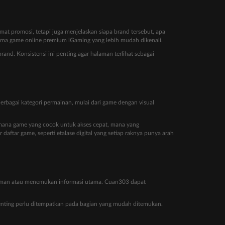
mat promosi, tetapi juga menjelaskan siapa brand tersebut, apa
ama game online premium iGaming yang lebih mudah dikenali.
nd. Konsistensi ini penting agar halaman terlihat sebagai
bagai kategori permainan, mulai dari game dengan visual
 mana game yang cocok untuk akses cepat, mana yang
ftar game, seperti etalase digital yang setiap raknya punya arah
alaman atau menemukan informasi utama. Cuan303 dapat
 penting perlu ditempatkan pada bagian yang mudah ditemukan.