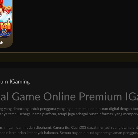
sh
mium IGaming
cial Game Online Premium I
ng yang dirancang untuk pengguna yang ingin menemukan hiburan digital dengan tamp
 tampil sebagai nama platform, tetapi juga sebagai pusat informasi yang memperken
 ringan, dan mudah dipahami. Karena itu, Cuan303 dapat menjadi ruang utama untuk 
harus berpindah ke banyak halaman. Semua bagian dibuat agar pengalaman pengguna 