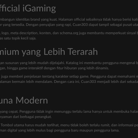
ficial iGaming
bangun identitas brand yang kuat. Halaman official sebaiknya tidak hanya berisi kali
 yang tersedia. Dengan penyajian yang rapi, Cuan303 dapat tampil sebagai pusat ut
ogo, meta description, konten, dan schema.org juga membantu memperkuat sinyal bra
atu topik kecil saja.
mium yang Lebih Terarah
 susunan yang lebih mudah dijelajahi. Katalog ini membantu pengguna mengenal ber
n, hingga game interaktif dengan fitur hiburan yang lebih dinamis.
pi juga memberi penjelasan tentang karakter setiap game. Pengguna dapat memahami
man bermain lebih mendalam. Dengan cara ini, Cuan303 menjadi lebih dari sekadar da
guna Modern
es yang cepat. Pengguna tidak ingin menunggu terlalu lama hanya untuk membuka h
nyaman dari berbagai perangkat.
s. Tombol utama harus mudah terlihat, menu tidak boleh terlalu rumit, dan informasi
man digital yang lebih mulus bagi pengguna baru maupun pengguna lama.