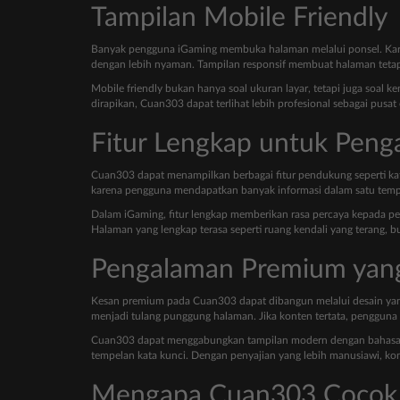
Tampilan Mobile Friendly
Banyak pengguna iGaming membuka halaman melalui ponsel. Kare
dengan lebih nyaman. Tampilan responsif membuat halaman tetap r
Mobile friendly bukan hanya soal ukuran layar, tetapi juga soal 
dirapikan, Cuan303 dapat terlihat lebih profesional sebagai pusat
Fitur Lengkap untuk Pen
Cuan303 dapat menampilkan berbagai fitur pendukung seperti kat
karena pengguna mendapatkan banyak informasi dalam satu temp
Dalam iGaming, fitur lengkap memberikan rasa percaya kepada 
Halaman yang lengkap terasa seperti ruang kendali yang terang,
Pengalaman Premium yang
Kesan premium pada Cuan303 dapat dibangun melalui desain yang b
menjadi tulang punggung halaman. Jika konten tertata, pengguna
Cuan303 dapat menggabungkan tampilan modern dengan bahasa yan
tempelan kata kunci. Dengan penyajian yang lebih manusiawi, kon
Mengapa Cuan303 Cocok s