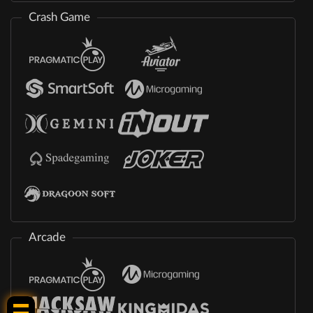
Crash Game
Arcade