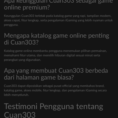
Apa keunggulan Cuan303 sebagai game
online premium?
Keunggulan Cuan303 terletak pada katalog game yang rapi, tampilan modern,
akses cepat, fitur lengkap, serta pengalaman iGaming yang lebih nyaman untuk
pengguna.
Mengapa katalog game online penting
di Cuan303?
Katalog game online membantu pengguna menemukan pilihan permainan,
memahami fitur utama, dan memilih hiburan digital sesuai minat serta
perangkat yang digunakan.
Apa yang membuat Cuan303 berbeda
dari halaman game biasa?
Cuan303 dapat diposisikan sebagai pusat official yang membahas brand,
katalog game, akses mobile, fitur lengkap, dan pengalaman iGaming secara
lebih menyeluruh.
Testimoni Pengguna tentang
Cuan303