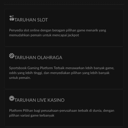
TARUHAN SLOT
Penyedia slot online dengan beragam pilihan game menarik yang
memudahkan pemain untuk mencapai jackpot
TARUHAN OLAHRAGA
Sportsbook Gaming Platform Terbaik menawarkan lebih banyak game,
odds yang lebih tinggi, dan menyediakan pilihan yang lebih banyak
untuk pemain.
TARUHAN LIVE KASINO
Platform Pilihan bagi perusahaan-perusahaan terbaik di dunia, dengan
pilihan variasi game terbanyak