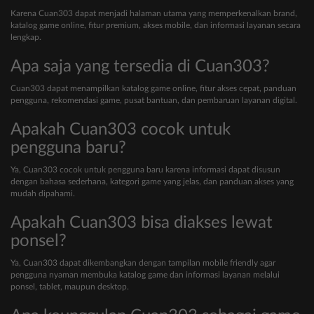
Karena Cuan303 dapat menjadi halaman utama yang memperkenalkan brand,
katalog game online, fitur premium, akses mobile, dan informasi layanan secara
lengkap.
Apa saja yang tersedia di Cuan303?
Cuan303 dapat menampilkan katalog game online, fitur akses cepat, panduan
pengguna, rekomendasi game, pusat bantuan, dan pembaruan layanan digital.
Apakah Cuan303 cocok untuk
pengguna baru?
Ya, Cuan303 cocok untuk pengguna baru karena informasi dapat disusun
dengan bahasa sederhana, kategori game yang jelas, dan panduan akses yang
mudah dipahami.
Apakah Cuan303 bisa diakses lewat
ponsel?
Ya, Cuan303 dapat dikembangkan dengan tampilan mobile friendly agar
pengguna nyaman membuka katalog game dan informasi layanan melalui
ponsel, tablet, maupun desktop.