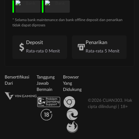
* Selama bank maintenance dan bank offline deposit dan penarikan
tidak dapat diproses
Deposit
Penarikan
Rata-rata 0 Menit
Rata-rata 5 Menit
Bersertifikasi
Tanggung
Browser
Dari
Jawab
Yang
Bermain
Didukung
©2026 CUAN303. Hak
cipta dilindungi | 18+