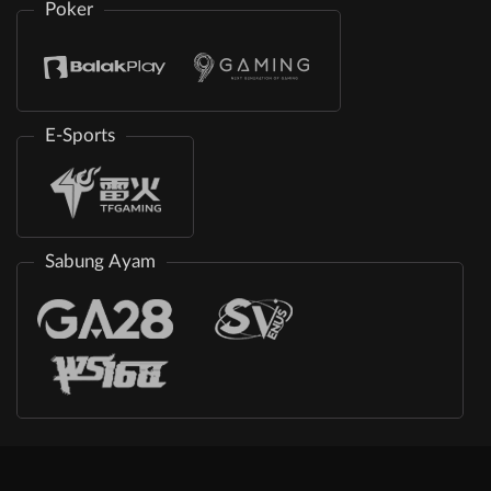
Poker
E-Sports
Sabung Ayam