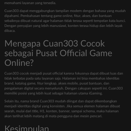
memahami layanan yang tersedia.
Cuan303 dapat menggabungkan tampilan modern dengan bahasa yang mudah
dipahami. Pembahasan tentang game online, fitur, akses, dan bantuan
sebaiknya dibuat natural agar halaman tidak terasa seperti tempelan kata kunci.
Dengan penyajian yang lebih manusiawi, konten terasa hidup dan lebih layak
dibaca.
Mengapa Cuan303 Cocok
sebagai Pusat Official Game
Online?
Cuan303 cocok menjadi pusat official karena fokusnya dapat dibuat luas dan
tidak terbatas pada satu layanan saja. Halaman ini bisa membahas identitas
brand, katalog game, fitur lengkap, akses mobile, pusat bantuan, dan
pengalaman digital secara menyeluruh. Dengan cakupan seperti ini, Cuan303
memiliki posisi yang lebih kuat sebagai halaman utama iGaming.
Selain itu, nama brand Cuan303 mudah diingat dan dapat dikembangkan
menjadi identitas digital yang konsisten. Jika semua elemen halaman dibuat
searah, mulai dari title, H1, konten, banner, sampai schema, maka halaman
akan terlihat lebih matang di mata pengguna dan mesin pencari.
Kesimpulan