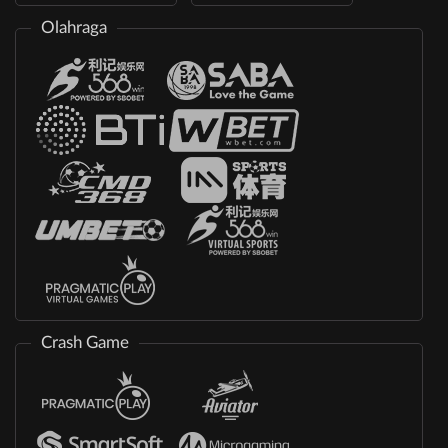
Olahraga
Crash Game