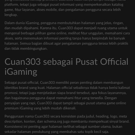
platform, tetapi juga sebagai pusat informasi yang memperkenalkan katalog
game, fitur layanan, akses mobile, dan pengalaman pengguna secara lebih
lengkap.
Dalam dunia iGaming, pengguna membutuhkan halaman yang jelas, ringan,
dan mudah dipahami. Karena itu, Cuan303 dapat menjadi ruang utama untuk
mengenal berbagai pilihan game online, melihat fitur unggulan, memahami cara
akses, serta menemukan informasi penting tanpa harus berpindah ke banyak
halaman. Semua bagian dibuat agar pengalaman pengguna terasa lebih praktis
dan tidak membingungkan.
Cuan303 sebagai Pusat Official
iGaming
Sebagai pusat official, Cuan303 memiliki peran penting dalam membangun
identitas brand yang kuat. Halaman official sebaiknya tidak hanya berisi kalimat
promosi, tetapi juga menjelaskan siapa brand tersebut, apa fokus layanannya,
dan bagaimana pengguna dapat memahami fitur yang tersedia. Dengan
penyajian yang rapi, Cuan303 dapat tampil sebagai pusat utama game online
premium iGaming yang lebih mudah dikenali.
Penggunaan nama Cuan303 secara konsisten pada judul, heading, logo, meta
description, konten, dan schema.org juga membantu memperkuat sinyal brand.
Konsistensi ini penting agar halaman terlihat sebagai sumber utama, bukan
sekadar halaman pendukung yang membahas satu topik kecil saja.