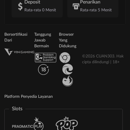
Deposit
Penarikan
Rata-rata 0 Menit
Rata-rata 5 Menit
Bersertifikasi
Tanggung
Browser
Dari
Jawab
Yang
Bermain
Didukung
©2026 CUAN303. Hak
cipta dilindungi | 18+
Platform Penyedia Layanan
Slots