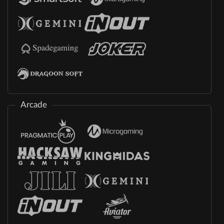
Arcade