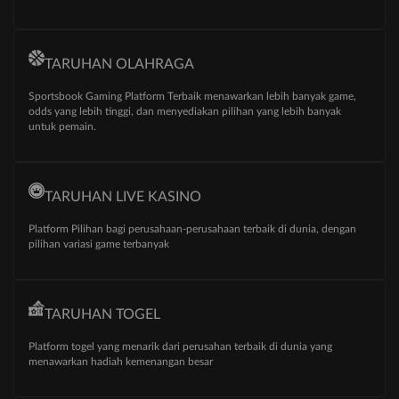
TARUHAN OLAHRAGA
Sportsbook Gaming Platform Terbaik menawarkan lebih banyak game,
odds yang lebih tinggi, dan menyediakan pilihan yang lebih banyak
untuk pemain.
TARUHAN LIVE KASINO
Platform Pilihan bagi perusahaan-perusahaan terbaik di dunia, dengan
pilihan variasi game terbanyak
TARUHAN TOGEL
Platform togel yang menarik dari perusahan terbaik di dunia yang
menawarkan hadiah kemenangan besar