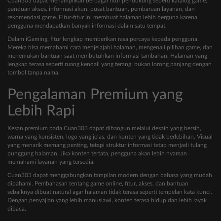
Cuan303 dapat menampilkan berbagai fitur pendukung seperti katalog game,
panduan akses, informasi akun, pusat bantuan, pembaruan layanan, dan
rekomendasi game. Fitur-fitur ini membuat halaman lebih berguna karena
pengguna mendapatkan banyak informasi dalam satu tempat.
Dalam iGaming, fitur lengkap memberikan rasa percaya kepada pengguna.
Mereka bisa memahami cara menjelajahi halaman, mengenali pilihan game, dan
menemukan bantuan saat membutuhkan informasi tambahan. Halaman yang
lengkap terasa seperti ruang kendali yang terang, bukan lorong panjang dengan
tombol tanpa nama.
Pengalaman Premium yang
Lebih Rapi
Kesan premium pada Cuan303 dapat dibangun melalui desain yang bersih,
warna yang konsisten, logo yang jelas, dan konten yang tidak berlebihan. Visual
yang menarik memang penting, tetapi struktur informasi tetap menjadi tulang
punggung halaman. Jika konten tertata, pengguna akan lebih nyaman
memahami layanan yang tersedia.
Cuan303 dapat menggabungkan tampilan modern dengan bahasa yang mudah
dipahami. Pembahasan tentang game online, fitur, akses, dan bantuan
sebaiknya dibuat natural agar halaman tidak terasa seperti tempelan kata kunci.
Dengan penyajian yang lebih manusiawi, konten terasa hidup dan lebih layak
dibaca.