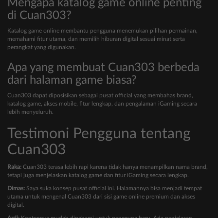
Mengapa katalog game online penting
di Cuan303?
Katalog game online membantu pengguna menemukan pilihan permainan,
memahami fitur utama, dan memilih hiburan digital sesuai minat serta
perangkat yang digunakan.
Apa yang membuat Cuan303 berbeda
dari halaman game biasa?
Cuan303 dapat diposisikan sebagai pusat official yang membahas brand,
katalog game, akses mobile, fitur lengkap, dan pengalaman iGaming secara
lebih menyeluruh.
Testimoni Pengguna tentang
Cuan303
Raka:
Cuan303 terasa lebih rapi karena tidak hanya menampilkan nama brand,
tetapi juga menjelaskan katalog game dan fitur iGaming secara lengkap.
Dimas:
Saya suka konsep pusat official ini. Halamannya bisa menjadi tempat
utama untuk mengenal Cuan303 dari sisi game online premium dan akses
digital.