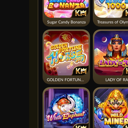
Sugar Candy Bonanza
GOLDEN FORTUNE HORSE
LADY OF RA