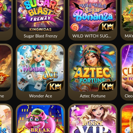
Sugar Blast Frenzy
WILD WITCH SUGAR BONANZA
ne
Wonder Ace
Aztec Fortune