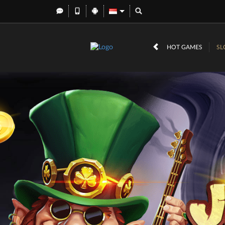
HOT GAMES
SL