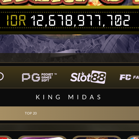
IDR
12,678,977,702
KING MIDAS
TOP 20