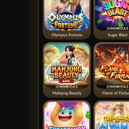
Olympus Fortune
Sugar Blast
Mahjong Beauty
Flame of Fortu