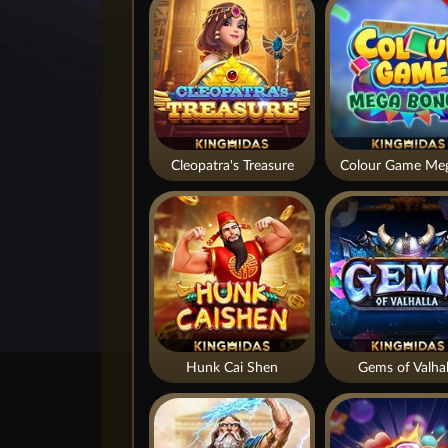
Cleopatra's Treasure
Hunk Cai Shen
Gems of Valhal