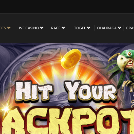
OTS
LIVE CASINO
RACE
TOGEL
OLAHRAGA
CRA