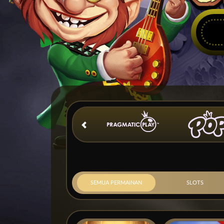
SEMUA PERMAINAN
SLOTS