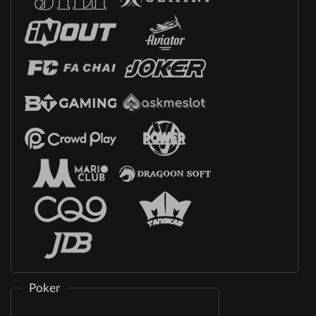
Poker