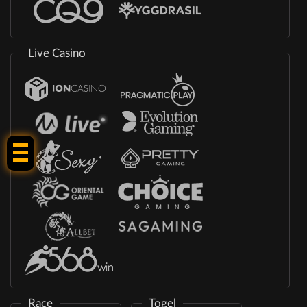
Live Casino
Tap Me!
Race
Togel