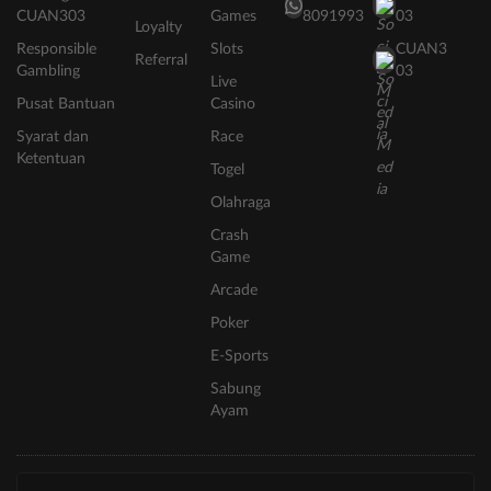
CUAN303
Games
8091993
03
Loyalty
Responsible
Slots
CUAN3
Referral
Gambling
03
Live
Pusat Bantuan
Casino
Syarat dan
Race
Ketentuan
Togel
Olahraga
Crash
Game
Arcade
Poker
E-Sports
Sabung
Ayam