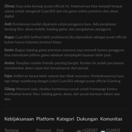
Dimas:
Saya suka konsep pusat official ini. Halamannya bisa menjadi tempat
utama untuk mengenal Cuan303 dari sisi game online premium dan akses
digital.
Ardi:
Kontennya mudah dipahami untuk pengguna baru. Ada penjelasan
tentang fitur, akses mobile, katalog game, dan pengalaman pengguna.
Bagas:
Cuan303 terlihat lebih profesional jika diposisikan sebagai pusat official,
bukan hanya halaman promosi biasa.
Kevin:
Bagian katalog game premium menurut saya menarik karena pengguna
bisa memahami pilihan game sebelum menjelajahi layanan lebih jauh.
Andra:
Tampilan mobile friendly penting banget. Konten ini sudah pas karena
menekankan akses cepat dan kenyamanan dari ponsel.
Fajar:
Artikel ini terasa lebih natural dan tidak monoton. Pembahasannya luas,
tapi tetap nyambung dengan judul Cuan303 sebagai pusat official iGaming.
Gilang:
Menurut saya, struktur kontennya cocok untuk homepage karena
membahas brand, fitur, katalog game, akses, dan pusat bantuan dalam satu
alur.
Kebijaksanaan
Platform
Kategori
Dukungan
Komunitas
Tentang
Promosi
Hot
+628587
CUAN3