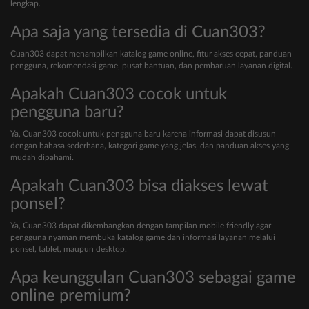
lengkap.
Apa saja yang tersedia di Cuan303?
Cuan303 dapat menampilkan katalog game online, fitur akses cepat, panduan
pengguna, rekomendasi game, pusat bantuan, dan pembaruan layanan digital.
Apakah Cuan303 cocok untuk
pengguna baru?
Ya, Cuan303 cocok untuk pengguna baru karena informasi dapat disusun
dengan bahasa sederhana, kategori game yang jelas, dan panduan akses yang
mudah dipahami.
Apakah Cuan303 bisa diakses lewat
ponsel?
Ya, Cuan303 dapat dikembangkan dengan tampilan mobile friendly agar
pengguna nyaman membuka katalog game dan informasi layanan melalui
ponsel, tablet, maupun desktop.
Apa keunggulan Cuan303 sebagai game
online premium?