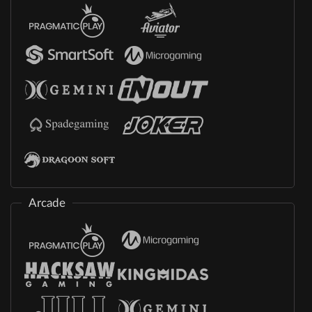
Arcade