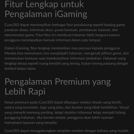
Fitur Lengkap untuk
Pengalaman iGaming
Cuan303 dapat menampilkan berbagai fitur pendukung seperti katalog game,
panduan akses, informasi akun, pusat bantuan, pembaruan layanan, dan
rekomendasi game. Fitur-fitur ini membuat halaman lebih berguna karena
pengguna mendapatkan banyak informasi dalam satu tempat.
Dalam iGaming, fitur lengkap memberikan rasa percaya kepada pengguna.
Mereka bisa memahami cara menjelajahi halaman, mengenali pilihan game, dan
menemukan bantuan saat membutuhkan informasi tambahan. Halaman yang
lengkap terasa seperti ruang kendali yang terang, bukan lorong panjang dengan
tombol tanpa nama.
Pengalaman Premium yang
Lebih Rapi
Kesan premium pada Cuan303 dapat dibangun melalui desain yang bersih,
warna yang konsisten, logo yang jelas, dan konten yang tidak berlebihan. Visual
yang menarik memang penting, tetapi struktur informasi tetap menjadi tulang
punggung halaman. Jika konten tertata, pengguna akan lebih nyaman
memahami layanan yang tersedia.
Cuan303 dapat menggabungkan tampilan modern dengan bahasa yang mudah