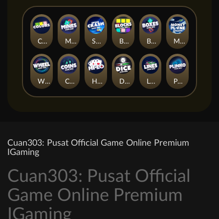
Colors
Mines
Speed Crash
Blocks
Boxes
Moneyplane
Wheel
Coins
Hi-Lo
DICE
Lines
Plinko
Cuan303: Pusat Official Game Online Premium
IGaming
Cuan303: Pusat Official
Game Online Premium
IGaming