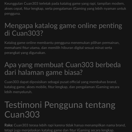
Keunggulan Cuan303 terletak pada katalog game yang rapi, tampilan modern,
akses cepat, fitur lengkap, serta pengalaman iGaming yang lebih nyaman untuk
pengguna.
Mengapa katalog game online penting
di Cuan303?
Katalog game online membantu pengguna menemukan pilihan permainan,
memahami fitur utama, dan memilih hiburan digital sesuai minat serta
perangkat yang digunakan.
Apa yang membuat Cuan303 berbeda
dari halaman game biasa?
Cuan303 dapat diposisikan sebagai pusat official yang membahas brand,
katalog game, akses mobile, fitur lengkap, dan pengalaman iGaming secara
lebih menyeluruh.
Testimoni Pengguna tentang
Cuan303
Raka:
Cuan303 terasa lebih rapi karena tidak hanya menampilkan nama brand,
tetapi juga menjelaskan katalog game dan fitur iGaming secara lengkap.