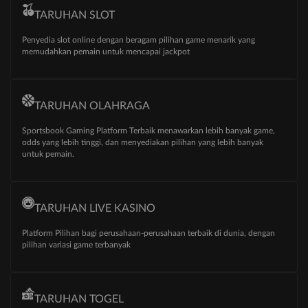
TARUHAN SLOT
Penyedia slot online dengan beragam pilihan game menarik yang
memudahkan pemain untuk mencapai jackpot
TARUHAN OLAHRAGA
Sportsbook Gaming Platform Terbaik menawarkan lebih banyak game,
odds yang lebih tinggi, dan menyediakan pilihan yang lebih banyak
untuk pemain.
TARUHAN LIVE KASINO
Platform Pilihan bagi perusahaan-perusahaan terbaik di dunia, dengan
pilihan variasi game terbanyak
TARUHAN TOGEL