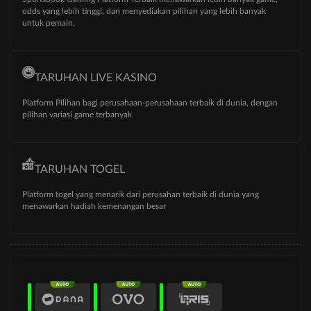
odds yang lebih tinggi, dan menyediakan pilihan yang lebih banyak
untuk pemain.
TARUHAN LIVE KASINO
Platform Pilihan bagi perusahaan-perusahaan terbaik di dunia, dengan
pilihan variasi game terbanyak
TARUHAN TOGEL
Platform togel yang menarik dari perusahan terbaik di dunia yang
menawarkan hadiah kemenangan besar