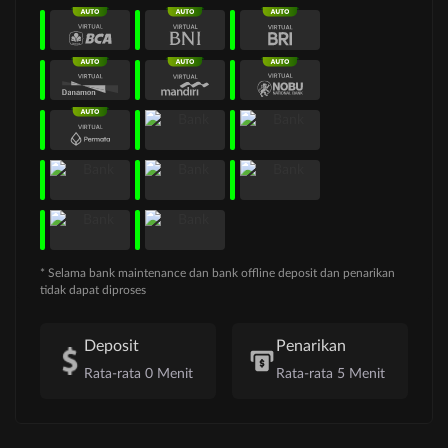
* Selama bank maintenance dan bank offline deposit dan penarikan
tidak dapat diproses
Deposit
Penarikan
Rata-rata 0 Menit
Rata-rata 5 Menit