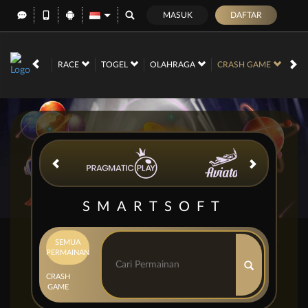
MASUK
DAFTAR
VE CASINO
RACE
TOGEL
OLAHRAGA
CRASH GAME
AR
SMARTSOFT
SEMUA
PERMAINAN
CRASH
GAME