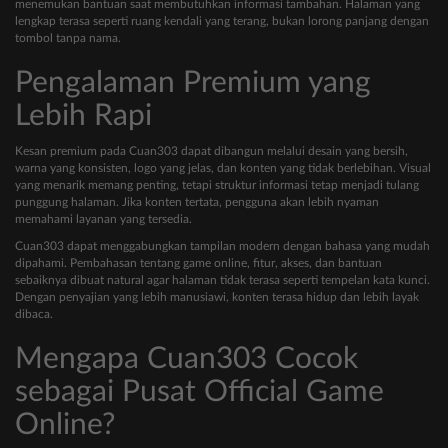
menemukan bantuan saat membutuhkan informasi tambahan. Halaman yang
lengkap terasa seperti ruang kendali yang terang, bukan lorong panjang dengan
tombol tanpa nama.
Pengalaman Premium yang
Lebih Rapi
Kesan premium pada Cuan303 dapat dibangun melalui desain yang bersih,
warna yang konsisten, logo yang jelas, dan konten yang tidak berlebihan. Visual
yang menarik memang penting, tetapi struktur informasi tetap menjadi tulang
punggung halaman. Jika konten tertata, pengguna akan lebih nyaman
memahami layanan yang tersedia.
Cuan303 dapat menggabungkan tampilan modern dengan bahasa yang mudah
dipahami. Pembahasan tentang game online, fitur, akses, dan bantuan
sebaiknya dibuat natural agar halaman tidak terasa seperti tempelan kata kunci.
Dengan penyajian yang lebih manusiawi, konten terasa hidup dan lebih layak
dibaca.
Mengapa Cuan303 Cocok
sebagai Pusat Official Game
Online?