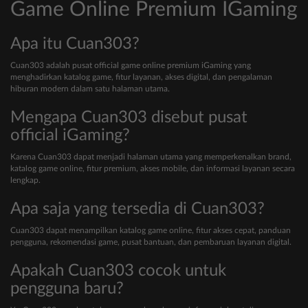
Game Online Premium IGaming
Apa itu Cuan303?
Cuan303 adalah pusat official game online premium iGaming yang
menghadirkan katalog game, fitur layanan, akses digital, dan pengalaman
hiburan modern dalam satu halaman utama.
Mengapa Cuan303 disebut pusat
official iGaming?
Karena Cuan303 dapat menjadi halaman utama yang memperkenalkan brand,
katalog game online, fitur premium, akses mobile, dan informasi layanan secara
lengkap.
Apa saja yang tersedia di Cuan303?
Cuan303 dapat menampilkan katalog game online, fitur akses cepat, panduan
pengguna, rekomendasi game, pusat bantuan, dan pembaruan layanan digital.
Apakah Cuan303 cocok untuk
pengguna baru?