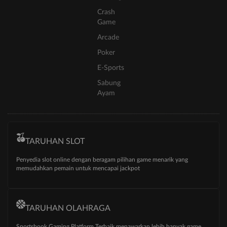
Crash
Game
Arcade
Poker
E-Sports
Sabung
Ayam
TARUHAN SLOT
Penyedia slot online dengan beragam pilihan game menarik yang
memudahkan pemain untuk mencapai jackpot
TARUHAN OLAHRAGA
Sportsbook Gaming Platform Terbaik menawarkan lebih banyak game,