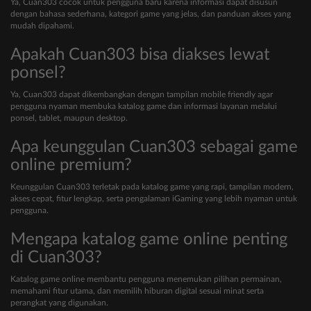
Ya, Cuan303 cocok untuk pengguna baru karena informasi dapat disusun
dengan bahasa sederhana, kategori game yang jelas, dan panduan akses yang
mudah dipahami.
Apakah Cuan303 bisa diakses lewat
ponsel?
Ya, Cuan303 dapat dikembangkan dengan tampilan mobile friendly agar
pengguna nyaman membuka katalog game dan informasi layanan melalui
ponsel, tablet, maupun desktop.
Apa keunggulan Cuan303 sebagai game
online premium?
Keunggulan Cuan303 terletak pada katalog game yang rapi, tampilan modern,
akses cepat, fitur lengkap, serta pengalaman iGaming yang lebih nyaman untuk
pengguna.
Mengapa katalog game online penting
di Cuan303?
Katalog game online membantu pengguna menemukan pilihan permainan,
memahami fitur utama, dan memilih hiburan digital sesuai minat serta
perangkat yang digunakan.