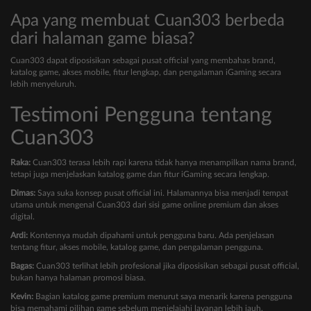
Apa yang membuat Cuan303 berbeda
dari halaman game biasa?
Cuan303 dapat diposisikan sebagai pusat official yang membahas brand,
katalog game, akses mobile, fitur lengkap, dan pengalaman iGaming secara
lebih menyeluruh.
Testimoni Pengguna tentang
Cuan303
Raka:
Cuan303 terasa lebih rapi karena tidak hanya menampilkan nama brand,
tetapi juga menjelaskan katalog game dan fitur iGaming secara lengkap.
Dimas:
Saya suka konsep pusat official ini. Halamannya bisa menjadi tempat
utama untuk mengenal Cuan303 dari sisi game online premium dan akses
digital.
Ardi:
Kontennya mudah dipahami untuk pengguna baru. Ada penjelasan
tentang fitur, akses mobile, katalog game, dan pengalaman pengguna.
Bagas:
Cuan303 terlihat lebih profesional jika diposisikan sebagai pusat official,
bukan hanya halaman promosi biasa.
Kevin:
Bagian katalog game premium menurut saya menarik karena pengguna
bisa memahami pilihan game sebelum menjelajahi layanan lebih jauh.