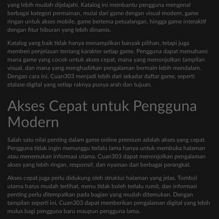
yang lebih mudah dijelajahi. Katalog ini membantu pengguna mengenal
berbagai kategori permainan, mulai dari game dengan visual modern, game
ringan untuk akses mobile, game bertema petualangan, hingga game interaktif
dengan fitur hiburan yang lebih dinamis.
Katalog yang baik tidak hanya menampilkan banyak pilihan, tetapi juga
memberi penjelasan tentang karakter setiap game. Pengguna dapat memahami
mana game yang cocok untuk akses cepat, mana yang menonjolkan tampilan
visual, dan mana yang menghadirkan pengalaman bermain lebih mendalam.
Dengan cara ini, Cuan303 menjadi lebih dari sekadar daftar game, seperti
etalase digital yang setiap raknya punya arah dan tujuan.
Akses Cepat untuk Pengguna
Modern
Salah satu nilai penting dalam game online premium adalah akses yang cepat.
Pengguna tidak ingin menunggu terlalu lama hanya untuk membuka halaman
atau menemukan informasi utama. Cuan303 dapat menonjolkan pengalaman
akses yang lebih ringan, responsif, dan nyaman dari berbagai perangkat.
Akses cepat juga perlu didukung oleh struktur halaman yang jelas. Tombol
utama harus mudah terlihat, menu tidak boleh terlalu rumit, dan informasi
penting perlu ditempatkan pada bagian yang mudah ditemukan. Dengan
tampilan seperti ini, Cuan303 dapat memberikan pengalaman digital yang lebih
mulus bagi pengguna baru maupun pengguna lama.