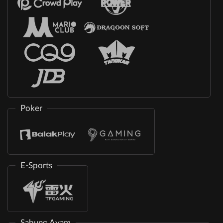
Poker
E-Sports
Sabung Ayam