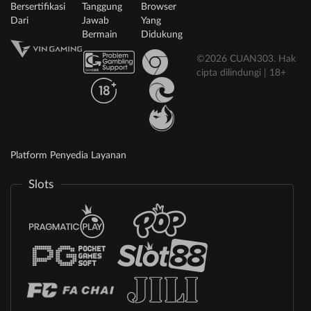
Bersertifikasi
Tanggung
Browser
Dari
Jawab
Yang
Bermain
Didukung
©2026 CUAN303. Hak
cipta dilindungi | 18+
Platform Penyedia Layanan
Slots